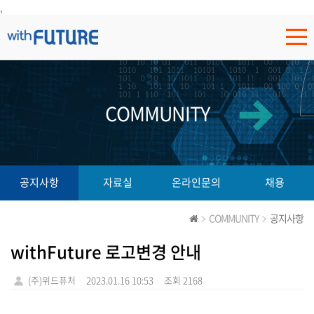
,
COMMUNITY
공지사항
자료실
온라인문의
채용
COMMUNITY
공지사항
withFuture 로고변경 안내
(주)위드퓨처
2023.01.16 10:53
조회 2168