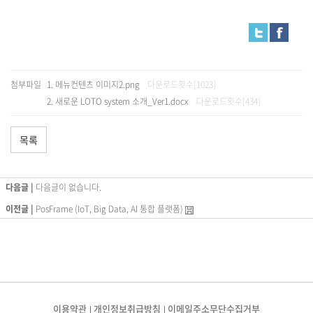
첨부파일
메뉴컨텐츠 이미지2.png
다운로드횟수[1023]
새로운 LOTO system 소개_Ver1.docx
다운로드횟수[434]
목록
다음글 |
다음글이 없습니다.
이전글 |
PosFrame (IoT, Big Data, AI 통합 플랫폼)
이용약관
개인정보취급방침
이메일주소무단수집거부