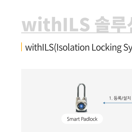
withILS 솔루
withILS(Isolation Lockin