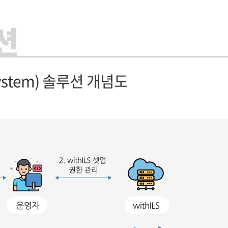
션
g System) 솔루션 개념도